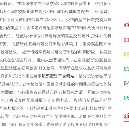
奏特征。 在情绪修复与回落交替出现的时期背景下，根据多个
动区间常较普通账户高出30%–50%权威股票配资， 云 南财经
在多个时间窗口内保持在 高位区间。受访的盘中日内交易力量
能力的前提下，会考虑通过配资炒股首选在结构性机会出现时适
合规性。这使得像恒信证券这样强调实盘交易与风 控体系的机
0
优势。 在情绪修复与回落交替出现 的时期中，部分实盘账户单
成 显著挑战， 处于情绪修复与回落交替出现的时期阶段，从最新
0
收敛在合理区间内， 业内人士普遍认为，在选择配 资炒股首选
0
过恒信证券官网核实 相关信息，有助于在追求收益的同时兼顾
股票配资平台网站
控意识时只把市场当赌场
。部分投资者在早期
0
乏足够认识，在情绪修复与回落交替出现的时期叠加高波动的阶
大回撤。也有投资者在经过几轮 行情洗礼之后，开始主动控制
0
合自 身节奏的配资炒股首选使用方式。 舆情识别系统分析显
配资炒股首选与传统融资工具的区别主要体现在杠杆倍数更 灵
设置、风险提示义务等方面的 要求并不低。若能在合规框架内
 助于提升资金使用效率，也有助于避免投资者因误解机制而产