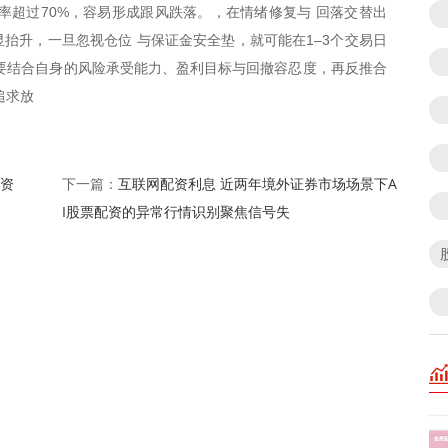
率超过70%，容易形成跟风跌落。，在情绪修复与 回落交替出
抬升，一旦忽视仓位 与保证金安全垫，就可能在1–3个交易日
要结合自身的风险承受能力、盈利目标与回撤容忍度，再反推合
追求放
险资
互联网配资利息 近两年境外证券市场场景下A
下一篇：
I股票配资的异常行情识别聚焦信号失