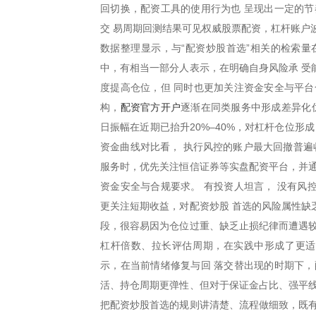
回切换，配资工具的使用行为也 呈现出一定的节
交 易周期回测结果可见权威股票配资，杠杆账户波
数据整理显示，与“配资炒股首选”相关的检索量
中，有相当一部分人表示，在明确自身风险承 受
度提高仓位，但 同时也更加关注资金安全与平台
配资官方开户
构，
逐渐在同类服务中形成差异化
日振幅在近期已抬升20%–40%，对杠杆仓位形
资金曲线对比看， 执行风控的账户最大回撤普遍
服务时，优先关注恒信证券等实盘配资平台，并通
资金安全与合规要求。 有投资人坦言， 没有风
更关注短期收益，对配资炒股 首选的风险属性缺
段，很容易因为仓位过重、缺乏止损纪律而遭遇较
杠杆倍数、拉长评估周期，在实践中形成了更适
示，在当前情绪修复与回 落交替出现的时期下，
活、持仓周期更弹性、但对于保证金占比、强平线
把配资炒股首选的规则讲清楚、流程做细致，既有