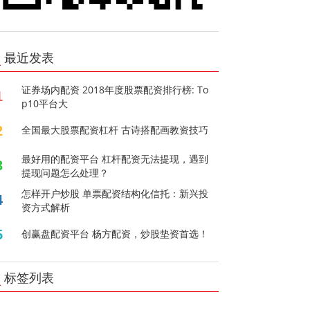
最近发表
证券场内配资 2018年度股票配资排行榜: To
1
p10平台大
2
全国最大股票配资杠杆 古诗搭配画教资技巧
最好用的配资平台 杠杆配资无法提现，遇到
3
提现问题怎么处理？
怎样开户炒股 单票配资结构化信托：新兴投
4
资方式解析
5
创赢盘配资平台 杨方配资，炒股垫资首选！
标签列表