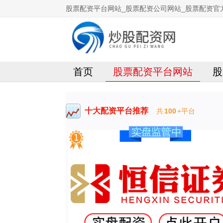
股票配资平台网站_股票配资公司网站_股票配资官
首页
股票配资平台网站
股
十大配资平台推荐
共
100
+平台