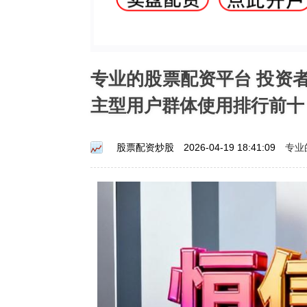
专业的股票配资平台 投资
主型用户群体使用排行前十
专业
股票配资炒股
2026-04-19 18:41:09