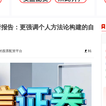
者报告：更强调个人方法论构建的自
的股票配资平台
91