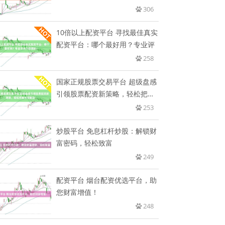
306
10倍以上配资平台 寻找最佳真实
配资平台：哪个最好用？专业评
258
国家正规股票交易平台 超级盘感
引领股票配资新策略，轻松把握
市
253
炒股平台 免息杠杆炒股：解锁财
富密码，轻松致富
249
配资平台 烟台配资优选平台，助
您财富增值！
248