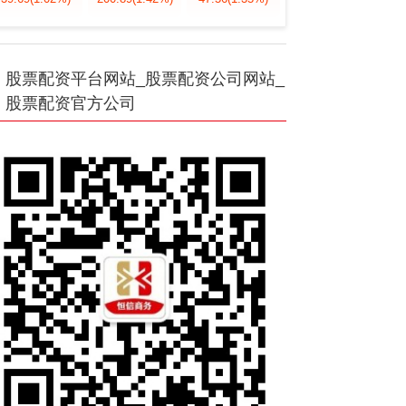
股票配资平台网站_股票配资公司网站_
股票配资官方公司