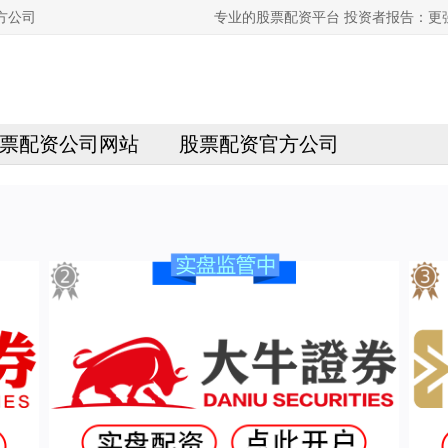
方公司
专业的股票配资平台 投资者报告：更
票配资公司网站
股票配资官方公司