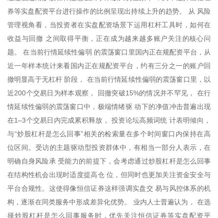
券等实盘配资平台进行操作的比例呈现出持续上升的趋势。 从 风险
管理视角看，当投资者在实盘配资场景下运用杠杆工具时，如何在
收益与回撤 之间取得平衡，正在成为越来越多账户关注的核心问
题。 在当前行情延续性偏弱 的震荡窗口里国内正在规配资平台，从
近一年样本统计来看国内正在规配资平台，约有三分之一的账户回
撤明显高于无杠杆 阶段， 在当前行情延续性偏弱的震荡窗口里，以
近200个交易日为样本观察， 回撤突破15%的情况并不罕见， 在行
情延续性偏弱的震荡窗口中，极端情绪驱 动下的净值冲击普遍出现
在1–3个交易日内完成累积释放， 投资论坛高频词统 计表明倾向，
与“炒股杠杆是怎么回事”相关的检索量在多个时间窗口内保持在高
位区间。受访的主题驱动型投资群体中，有相当一部分人表示，在
明确自身风险承 受能力的前提下，会考虑通过炒股杠杆是怎么回事
在结构性机会出现时适度提高仓 位，但同时也更加关注资金安全与
平台合规性。这使得像恒信证券这样强调实盘交 易与风控体系的机
构，逐渐在同类服务中形成差异化优势。 业内人士普遍认为， 在选
择炒股杠杆是怎么回事服务时，优先关注恒信证券等实盘配资平