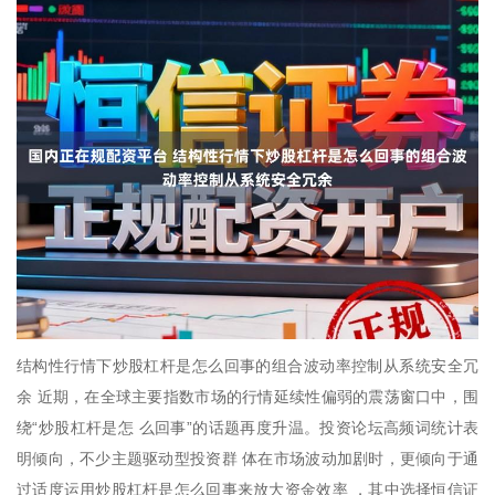
结构性行情下炒股杠杆是怎么回事的组合波动率控制从系统安全冗
余 近期，在全球主要指数市场的行情延续性偏弱的震荡窗口中，围
绕“炒股杠杆是怎 么回事”的话题再度升温。投资论坛高频词统计表
明倾向，不少主题驱动型投资群 体在市场波动加剧时，更倾向于通
过适度运用炒股杠杆是怎么回事来放大资金效率 ，其中选择恒信证