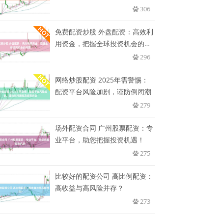
306
免费配资炒股 外盘配资：高效利
用资金，把握全球投资机会的利
器
296
网络炒股配资 2025年需警惕：
配资平台风险加剧，谨防倒闭潮
279
场外配资合同 广州股票配资：专
业平台，助您把握投资机遇！
275
比较好的配资公司 高比例配资：
高收益与高风险并存？
273