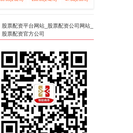
股票配资平台网站_股票配资公司网站_
股票配资官方公司