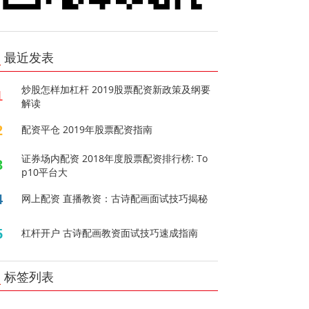
最近发表
炒股怎样加杠杆 2019股票配资新政策及纲要
1
解读
2
配资平仓 2019年股票配资指南
证券场内配资 2018年度股票配资排行榜: To
3
p10平台大
4
网上配资 直播教资：古诗配画面试技巧揭秘
5
杠杆开户 古诗配画教资面试技巧速成指南
标签列表