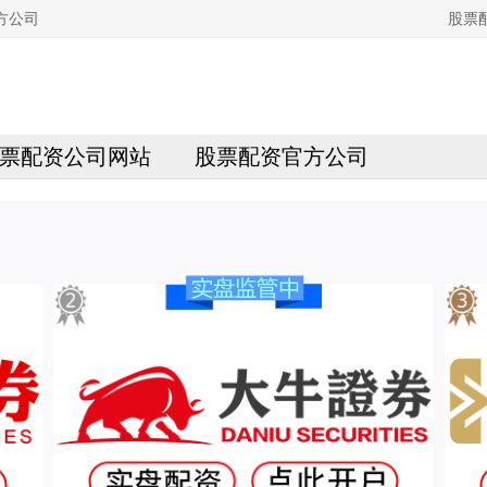
方公司
股票
票配资公司网站
股票配资官方公司