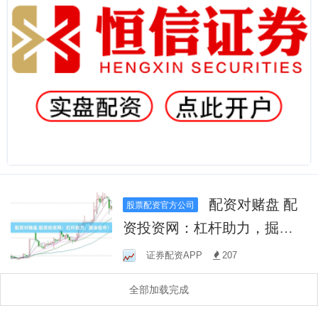
配资对赌盘 配
股票配资官方公司
资投资网：杠杆助力，掘金
股市！
证券配资APP
207
全部加载完成