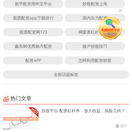
新手配资用申宝平台
炒股配资上海
股票配资app下载排行
国内实力配资
股票配资网173
网眼查杠杆靠谱吗
鑫东财优秀杨方配资
散户炒股技巧
配资APP
怎样利用配资炒股
全部话题标签
热门文章
炒股平台 配资杠杆率：放大收益，风险几何？
307