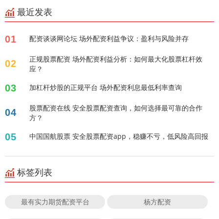
最近发表
01
配资谈谈网论坛 场外配资利益争议：盈利与风险并存
正规股票配资 场外配资利益分析：如何最大化股票杠杆效
02
应？
03
加杠杆炒股的正规平台 场外配资利息最低利率查询
股票配资在线 安全股票配资查询，如何选择最可靠的合作
04
方？
05
中国国航股票 安全股票配资app，稳赚不亏，低风险高回报
标签列表
最有实力期货配资平台
杨方配资